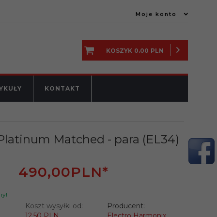
Moje konto
KOSZYK
0.00
PLN
YKUŁY
KONTAKT
latinum Matched - para (EL34)
490,
00
PLN*
ny!
Koszt wysyłki od:
Producent:
12.50 PLN
Electro Harmonix