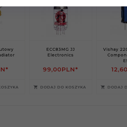
rutowy
ECC83MG JJ
Vishay 22
adiator
Electronics
Compone
E
LN*
99,
00
PLN*
12,
6
KOSZYKA
DODAJ DO KOSZYKA
DODAJ 