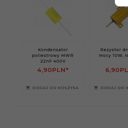
Kondensator
Rezystor d
poliestrowy MWR
mocy 10W, r
22nF 400V
4,
90
PLN*
6,
90
P
DODAJ DO KOSZYKA
DODAJ DO 