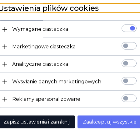
Ustawienia plików cookies
Wymagane ciasteczka
OPINIE KLIENTÓW
Marketingowe ciasteczka
Analityczne ciasteczka
Lampa elektronowa 6CA7 firmy Electro Harmonix
Wysyłanie danych marketingowych
Reklamy spersonalizowane
dukt wybrali również...
Zapisz ustawienia i zamknij
Zaakceptuj wszystkie