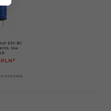
0uF 63V BC
nts, low
SR
0
PLN*
DO KOSZYKA