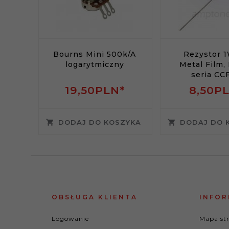
Bourns Mini 500k/A
Rezystor 
logarytmiczny
Metal Film,
seria CC
19,
50
PLN*
8,
50
PL
DODAJ DO KOSZYKA
DODAJ DO 
OBSŁUGA KLIENTA
INFOR
Logowanie
Mapa st