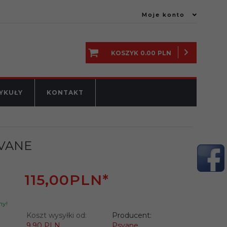
Moje konto
KOSZYK
0.00
PLN
YKUŁY
KONTAKT
SVANE
115,
00
PLN*
ny!
Koszt wysyłki od:
Producent:
9.90 PLN
Psvane