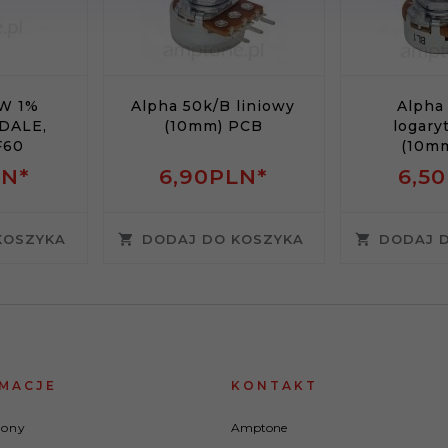
1W 1%
Alpha 50k/B liniowy
Alpha
 DALE,
(10mm) PCB
logary
F60
(10m
N*
6,
90
PLN*
6,
50
KOSZYKA
DODAJ DO KOSZYKA
DODAJ 
MACJE
KONTAKT
rony
Amptone