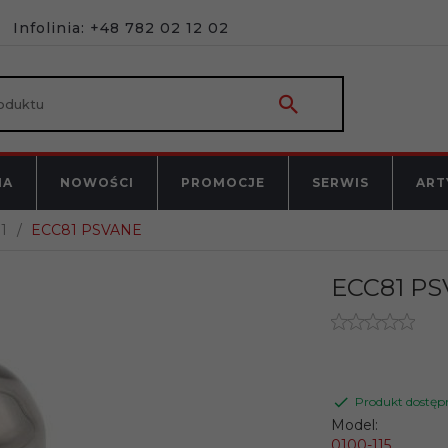
Infolinia: +48 782 02 12 02
NA
NOWOŚCI
PROMOCJE
SERWIS
ART
1
ECC81 PSVANE
ECC81 P
Produkt dostęp
Model:
0100-115