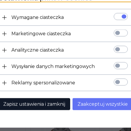
Wymagane ciasteczka
Marketingowe ciasteczka
Podwójna trioda małej mocy firmy PSVANE.
Seria red logo, standard
Analityczne ciasteczka
Wysyłanie danych marketingowych
Reklamy spersonalizowane
dukt wybrali również...
Zapisz ustawienia i zamknij
Zaakceptuj wszystkie