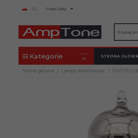
currency_h
Polski Złoty
Kategorie
STRONA GŁÓW
Strona główna
Lampy elektronowe
12AT7/ECC8