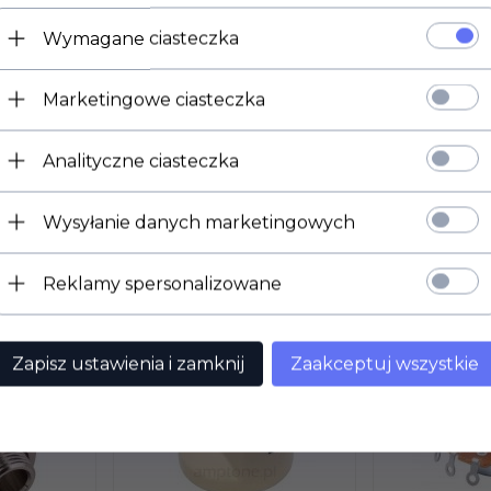
średnica 33mm
Wymagane ciasteczka
wysokość 19mm
średnica otworu pod potencjometr 6,3
mm
blokowanie na śrubę
Marketingowe ciasteczka
Analityczne ciasteczka
Wysyłanie danych marketingowych
Reklamy spersonalizowane
dukt wybrali również...
Zapisz ustawienia i zamknij
Zaakceptuj wszystkie