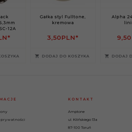
Jack
Gałka styl Fulltone,
Alpha 2
 6,3mm
kremowa
lin
SC-12A
LN*
3,
50
PLN*
9,
50
KOSZYKA
DODAJ DO KOSZYKA
DODAJ 
MACJE
KONTAKT
rony
Amptone
 prywatności
ul. Kilińskiego 13a
87-100 Toruń