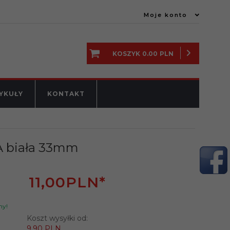
Moje konto
KOSZYK
0.00
PLN
YKUŁY
KONTAKT
A biała 33mm
11,
00
PLN*
ny!
Koszt wysyłki od:
9.90 PLN