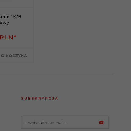
4mm 1K/B
iowy
PLN*
DO KOSZYKA
SUBSKRYPCJA