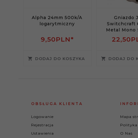
Alpha 24mm 500k/A
Gniazdo 
logarytmiczny
Switchcraft
Metal Mono 
9,
50
PLN*
22,
50
P
DODAJ DO KOSZYKA
DODAJ DO 
OBSŁUGA KLIENTA
INFOR
Logowanie
Mapa st
Rejestracja
Polityka
Ustawienia
O Nas