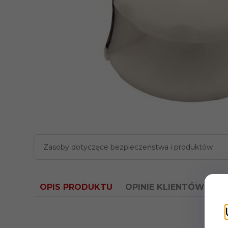
Zasoby dotyczące bezpieczeństwa i produktów
OPIS PRODUKTU
OPINIE KLIENTÓW