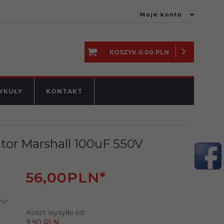
Moje konto
KOSZYK
0.00
PLN
YKUŁY
KONTAKT
or Marshall 100uF 550V
56,
00
PLN*
ny!
Koszt wysyłki od:
9.90 PLN