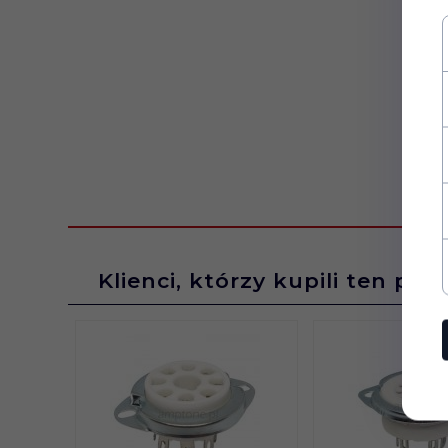
Montaż:
Pionowy
Temperatura
85C
pracy:
Klienci, którzy kupili ten pro
Typ
Elektrolityczny
kondensatora: