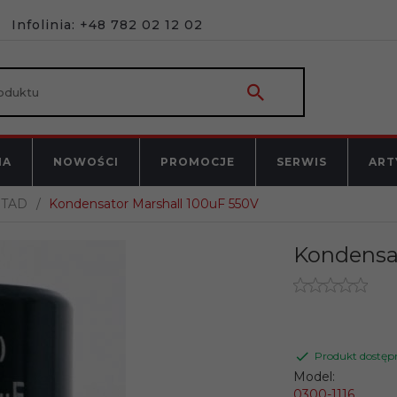
Infolinia: +48 782 02 12 02
NA
NOWOŚCI
PROMOCJE
SERWIS
ART
TAD
Kondensator Marshall 100uF 550V
Kondensat
Produkt dostęp
Model:
0300-1116