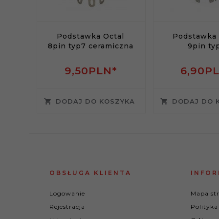
Raster:
10mm
Podstawka Octal
Podstawka 
8pin typ7 ceramiczna
9pin ty
Wymiary
30 x 32
9,
50
PLN*
6,
90
P
kondensatora:
DODAJ DO KOSZYKA
DODAJ DO 
Pojemność:
100uF
OBSŁUGA KLIENTA
INFOR
Napięcie
550V
pracy:
Logowanie
Mapa st
Rejestracja
Polityka