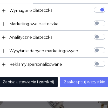
Kondensator elektrolityczny
Wymagane ciasteczka
Stosowany we wzmacniaczach Marshall (MA100C)
średnica: 30mm
Marketingowe ciasteczka
wysokość: 32mm
raster wyprowadzeń: 10mm
Analityczne ciasteczka
Wysyłanie danych marketingowych
Reklamy spersonalizowane
dukt wybrali również...
Zapisz ustawienia i zamknij
Zaakceptuj wszystkie