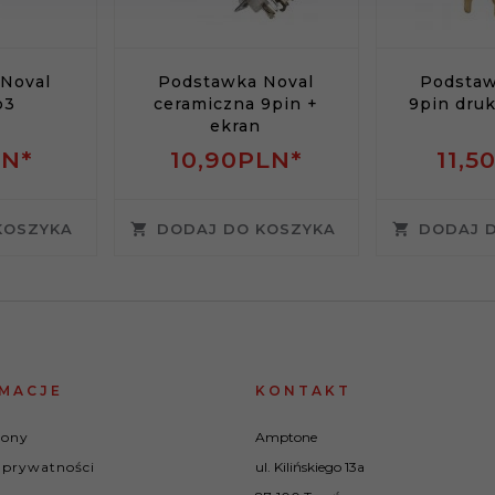
Noval
Podstawka Noval
Podstaw
p3
ceramiczna 9pin +
9pin druk
ekran
LN*
10,
90
PLN*
11,
5
KOSZYKA
DODAJ DO KOSZYKA
DODAJ 
MACJE
KONTAKT
rony
Amptone
 prywatności
ul. Kilińskiego 13a