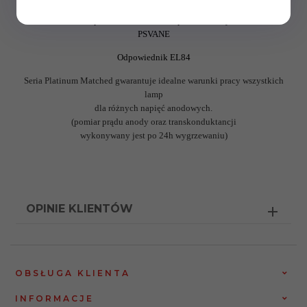
Lampa elektronowa EL84, pentoda mocy
PSVANE
Odpowiednik EL84
Seria Platinum Matched gwarantuje idealne warunki pracy wszystkich
lamp
dla różnych napięć anodowych.
(pomiar prądu anody oraz transkonduktancji
wykonywany jest po 24h wygrzewaniu)
OPINIE KLIENTÓW
OBSŁUGA KLIENTA
INFORMACJE