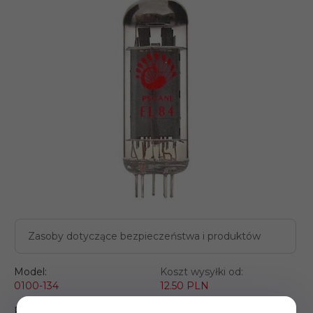
Zasoby dotyczące bezpieczeństwa i produktów
Model:
Koszt wysyłki od:
0100-134
12.50 PLN
Producent: