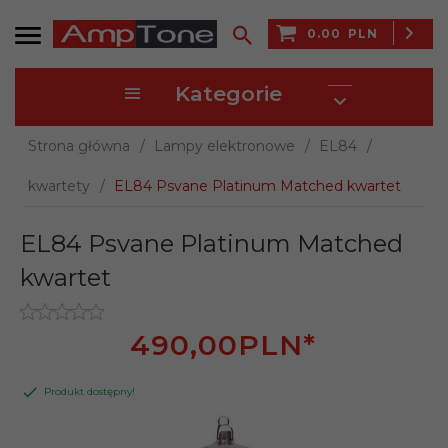
0.00
PLN
Kategorie
Strona główna
Lampy elektronowe
EL84
kwartety
EL84 Psvane Platinum Matched kwartet
EL84 Psvane Platinum Matched
kwartet
490,
00
PLN*
Produkt dostępny!