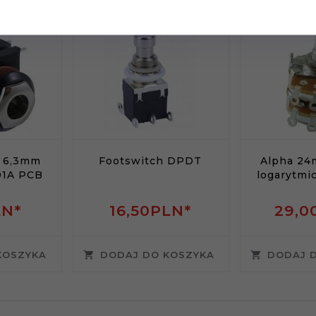
k 6,3mm
Footswitch DPDT
Alpha 24
01A PCB
logarytmi
LN*
16,
50
PLN*
29,
0
KOSZYKA
DODAJ DO KOSZYKA
DODAJ 