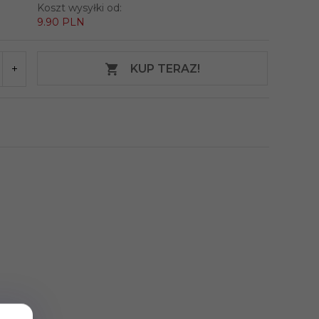
Koszt wysyłki od:
9.90 PLN
KUP TERAZ!