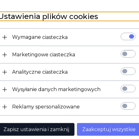
Ustawienia plików cookies
Wymagane ciasteczka
Marketingowe ciasteczka
Potencjometr obrotowy montowany na panel.
moc 0,125W
długość ośki 8mm
Analityczne ciasteczka
długość gwintu 6mm
średnica ośki 6mm
gwint M7.
Wysyłanie danych marketingowych
w komplecie nakrętka i podkładka
Reklamy spersonalizowane
Zapisz ustawienia i zamknij
Zaakceptuj wszystkie
dukt wybrali również...