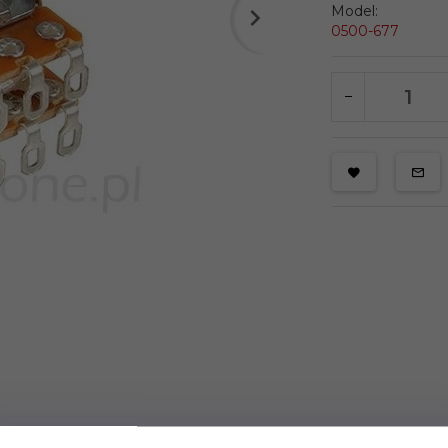
Model:
0500-677