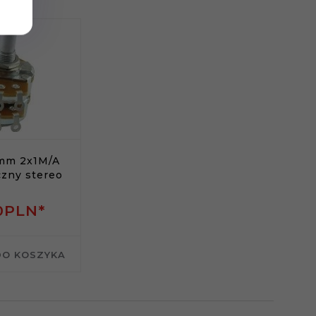
mm 2x1M/A
czny stereo
0
PLN*
DO KOSZYKA