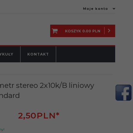
Moje konto
KOSZYK
0.00
PLN
YKUŁY
KONTAKT
etr stereo 2x10k/B liniowy
andard
2,
50
PLN*
ny!