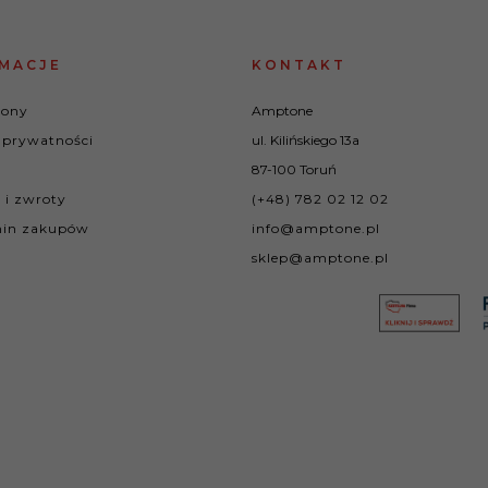
MACJE
KONTAKT
rony
Amptone
 prywatności
ul. Kilińskiego 13a
87-100 Toruń
 i zwroty
(+48) 782 02 12 02
in zakupów
info@amptone.pl
sklep@amptone.pl