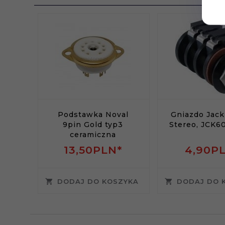
Podstawka Noval
Gniazdo Jac
9pin Gold typ3
Stereo, JCK6
ceramiczna
13,
50
PLN*
4,
90
P
DODAJ DO KOSZYKA
DODAJ DO 