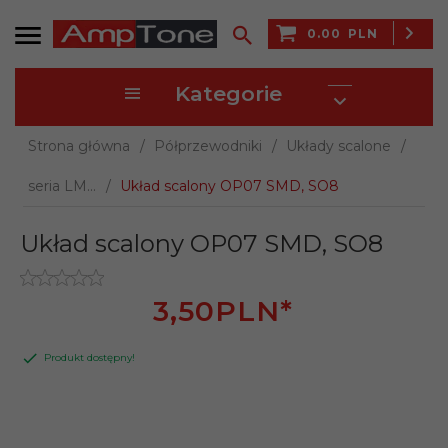
0.00
PLN
Kategorie
Strona główna
Półprzewodniki
Układy scalone
seria LM...
Układ scalony OP07 SMD, SO8
Układ scalony OP07 SMD, SO8
3,
50
PLN*
Produkt dostępny!