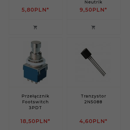
Neutrik
5,
80
PLN*
9,
50
PLN*
Przełącznik
Tranzystor
Footswitch
2N5088
3PDT
18,
50
PLN*
4,
60
PLN*