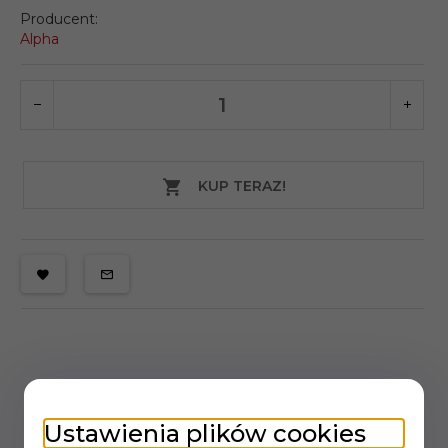
Producent:
Alpha
KUP TERAZ!
Ustawienia plików cookies
OPIS PRODUKTU