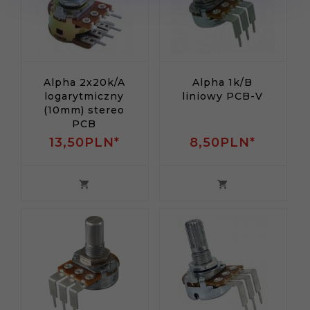
Alpha 2x20k/A
Alpha 1k/B
logarytmiczny
liniowy PCB-V
(10mm) stereo
PCB
13,
50
PLN*
8,
50
PLN*