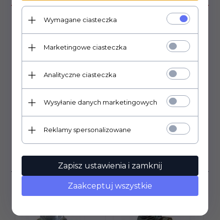
Potencjometr ALPHA seria 16mm PCB montaż pionowy.
Wymagane ciasteczka
moc 0,25W
długość ośki 10mm
Marketingowe ciasteczka
długość gwintu 7mm,
średnica ośki 6mm, radełkowana
gwint M7.
Analityczne ciasteczka
Wysyłanie danych marketingowych
OPINIE KLIENTÓW
Reklamy spersonalizowane
Klienci, którzy kupili ten
produkt wybrali również...
Zapisz ustawienia i zamknij
Zaakceptuj wszystkie