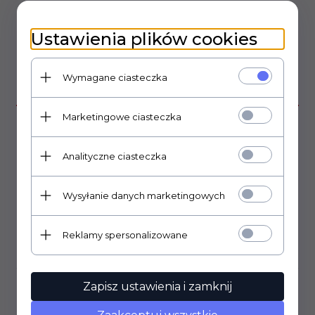
Ustawienia plików cookies
Wymagane ciasteczka
OPIS PRODUKTU
Marketingowe ciasteczka
Potencjometr ALPHA seria 16mm PCB montaż pionowy.
moc 0,25W
długość ośki 8mm
Analityczne ciasteczka
długość gwintu 7mm
średnica ośki 6,3mm
gwint M7.
Wysyłanie danych marketingowych
Reklamy spersonalizowane
OPINIE KLIENTÓW
Zapisz ustawienia i zamknij
Klienci, którzy kupili ten