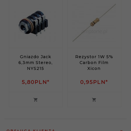
Gniazdo Jack
Rezystor 1W 5%
6,3mm Stereo,
Carbon Film
NYS215
Xicon
5,
80
PLN*
0,
95
PLN*
OBSŁUGA KLIENTA