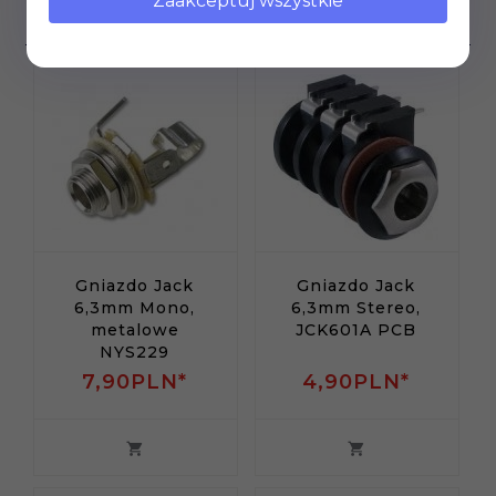
Zaakceptuj wszystkie
produkt wybrali również...
Gniazdo Jack
Gniazdo Jack
6,3mm Mono,
6,3mm Stereo,
metalowe
JCK601A PCB
NYS229
7,
90
PLN*
4,
90
PLN*