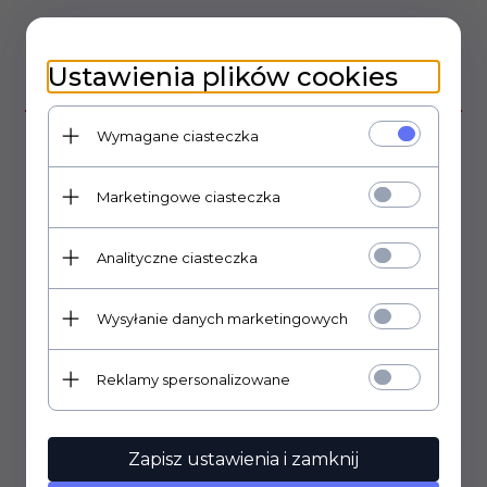
Ustawienia plików cookies
OPIS PRODUKTU
Wymagane ciasteczka
Potencjometr ALPHA seria 16mm PCB montaż pionowy.
moc 0,25W
Marketingowe ciasteczka
długość ośki 10mm
długość gwintu 7mm,
średnica ośki 6mm, radełkowana
Analityczne ciasteczka
gwint M7.
Wysyłanie danych marketingowych
Długie wyprowadzenia
Reklamy spersonalizowane
OPINIE KLIENTÓW
Zapisz ustawienia i zamknij