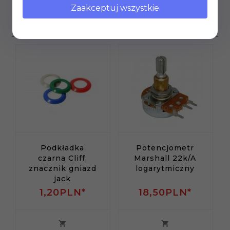
Klienci, którzy kupili ten
Zaakceptuj wszystkie
produkt wybrali również...
Podkładka
Potencjometr
czarna Cliff,
Marshall 22k/A
znacznik gniazd
logarytmiczny
jack
1,
20
PLN*
18,
50
PLN*