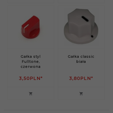
Gałka styl
Gałka classic
Fulltone,
biała
czerwona
3,
50
PLN*
3,
80
PLN*