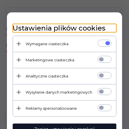
Zasoby dotyczące bezpieczeństwa i produktów
Ustawienia plików cookies
Model:
Koszt wysyłki od:
0500-748
9.90 PLN
Wymagane ciasteczka
Producent:
Alpha
Marketingowe ciasteczka
Analityczne ciasteczka
Wysyłanie danych marketingowych
KUP TERAZ!
Reklamy spersonalizowane