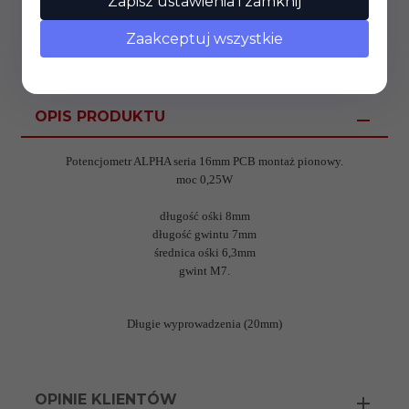
Zapisz ustawienia i zamknij
Zaakceptuj wszystkie
OPIS PRODUKTU
Potencjometr ALPHA seria 16mm PCB montaż pionowy.
moc 0,25W
długość ośki 8mm
długość gwintu 7mm
średnica ośki 6,3mm
gwint M7.
Długie wyprowadzenia (20mm)
OPINIE KLIENTÓW