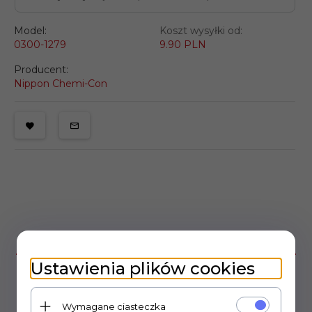
Model:
Koszt wysyłki od:
0300-1279
9.90 PLN
Producent:
Nippon Chemi-Con
OPIS PRODUKTU
Ustawienia plików cookies
o
Kondensator elektrolityczny 105
C typu Snap-In
średnica: 22mm
Wymagane ciasteczka
wysokość: 26,5mm