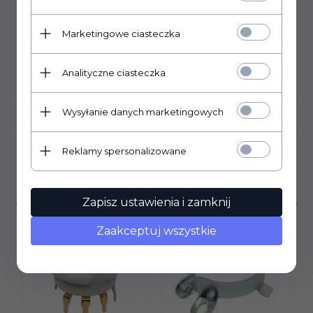
raster wyprowadzeń: 10mm
Marketingowe ciasteczka
Analityczne ciasteczka
DANE TECHNICZNE
Wysyłanie danych marketingowych
OPINIE KLIENTÓW
Reklamy spersonalizowane
Klienci, którzy kupili ten
produkt wybrali również...
Zapisz ustawienia i zamknij
Zaakceptuj wszystkie