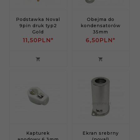
Podstawka Noval
Obejma do
9pin druk typ2
kondensatorów
Gold
35mm
11,
50
PLN*
6,
50
PLN*
Kapturek
Ekran srebrny
anodowy 6,3mm
(noval)