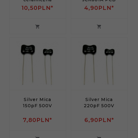
10,
50
PLN*
4,
90
PLN*
Silver Mica
Silver Mica
150pF 500V
220pF 500V
7,
80
PLN*
6,
90
PLN*