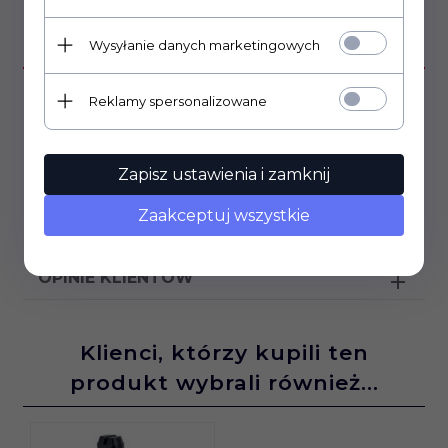
OPIS PRODUKTU
Wysyłanie danych marketingowych
Potencjometr ALPHA seria 9mm, PCB
Reklamy spersonalizowane
Montaż pionowy
długość ośki 9,5mm
Zapisz ustawienia i zamknij
średnica ośki 6mm, ścięta 'D'
gwint M7
Zaakceptuj wszystkie
OPINIE KLIENTÓW
Klienci, którzy kupili ten
produkt wybrali również...