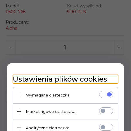
Model:
Koszt wysyłki od:
0500-766
9.90 PLN
Producent:
Alpha
KUP TERAZ!
Ustawienia plików cookies
Wymagane ciasteczka
Marketingowe ciasteczka
Analityczne ciasteczka