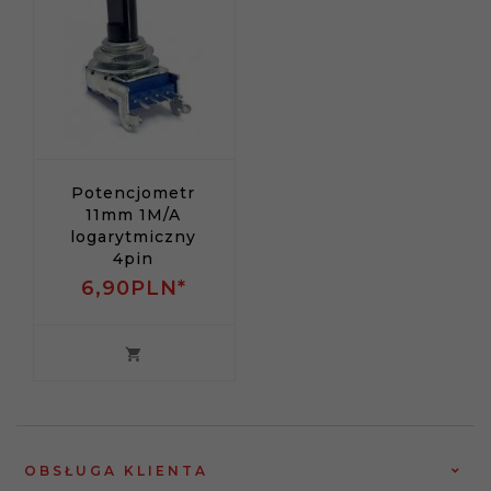
Potencjometr
11mm 1M/A
logarytmiczny
4pin
6,
90
PLN*
OBSŁUGA KLIENTA