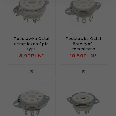
Podstawka Octal
Podstawka Octal
ceramiczna 8pin
8pin typ5,
typ1
ceramiczna
8,
90
PLN*
10,
50
PLN*