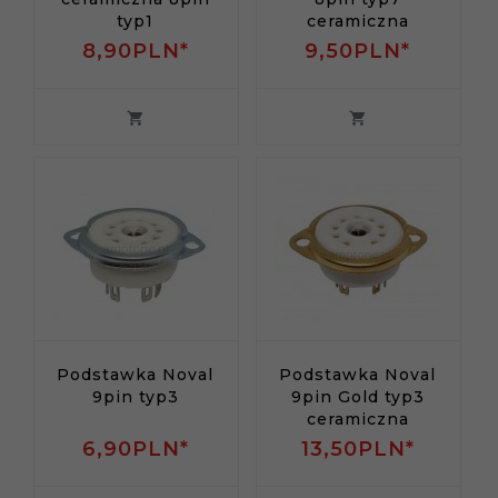
typ1
ceramiczna
8,
90
PLN*
9,
50
PLN*
Podstawka Noval
Podstawka Noval
9pin typ3
9pin Gold typ3
ceramiczna
6,
90
PLN*
13,
50
PLN*