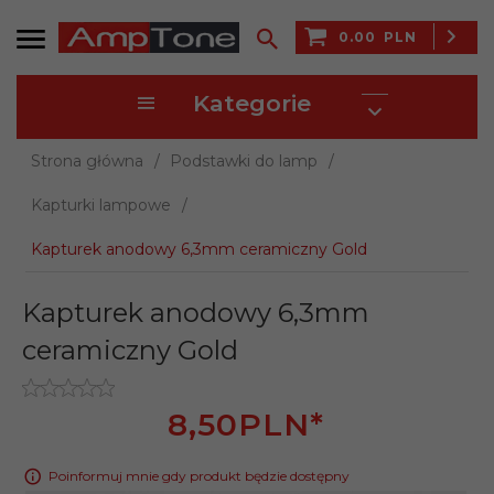
0.00
PLN
Kategorie
Strona główna
Podstawki do lamp
Kapturki lampowe
Kapturek anodowy 6,3mm ceramiczny Gold
Kapturek anodowy 6,3mm
ceramiczny Gold
8,
50
PLN*
Poinformuj mnie gdy produkt będzie dostępny