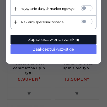
produkt wybrali również...
Wysyłanie danych marketingowych
Reklamy spersonalizowane
Zapisz ustawienia i zamknij
Zaakceptuj wszystkie
Podstawka Octal
Podstawka Octal
ceramiczna 8pin
8pin Gold typ1
typ1
8,
90
PLN*
13,
50
PLN*