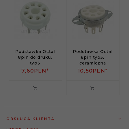
Podstawka Octal
Podstawka Octal
8pin do druku,
8pin typ5,
typ3
ceramiczna
7,
60
PLN*
10,
50
PLN*
OBSŁUGA KLIENTA