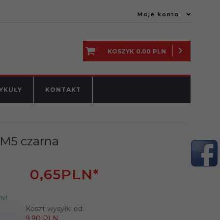
Moje konto
KOSZYK
0.00
PLN
YKUŁY
KONTAKT
 M5 czarna
0,
65
PLN*
ny!
Koszt wysyłki od:
9.90 PLN