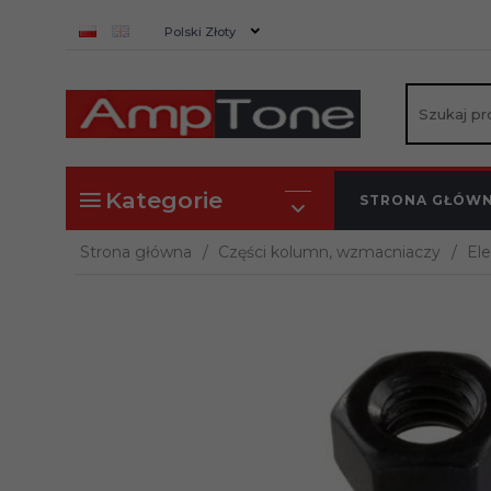
currency_h
Polski Złoty
Kategorie
STRONA GŁÓW
Strona główna
Części kolumn, wzmacniaczy
El