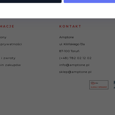
MACJE
KONTAKT
rony
Amptone
 prywatności
ul. Kilińskiego 13a
87-100 Toruń
 i zwroty
(+48) 782 02 12 02
in zakupów
info@amptone.pl
sklep@amptone.pl