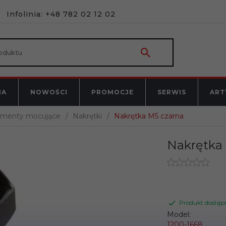
Infolinia: +48 782 02 12 02
NA
NOWOŚCI
PROMOCJE
SERWIS
ART
ementy mocujące
Nakrętki
Nakrętka M5 czarna
Nakrętka
Produkt dostęp
Model:
1200-1668