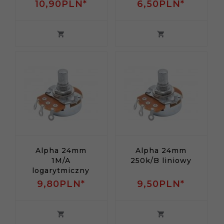
10,
90
PLN*
6,
50
PLN*
Alpha 24mm
Alpha 24mm
1M/A
250k/B liniowy
logarytmiczny
9,
80
PLN*
9,
50
PLN*