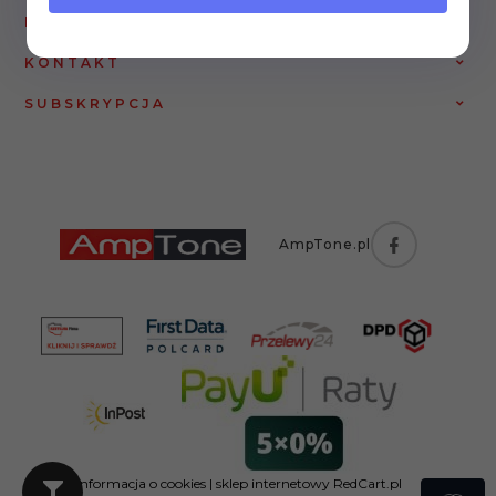
INFORMACJE
KONTAKT
SUBSKRYPCJA
AmpTone.pl
Informacja o cookies
|
sklep internetowy
RedCart.pl