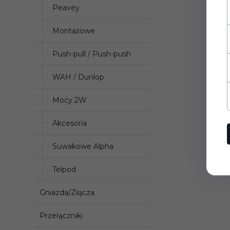
Peavey
Montażowe
Push-pull / Push-push
WAH / Dunlop
Mocy 2W
Akcesoria
Suwakowe Alpha
Telpod
Gniazda/Złącza
Przełączniki