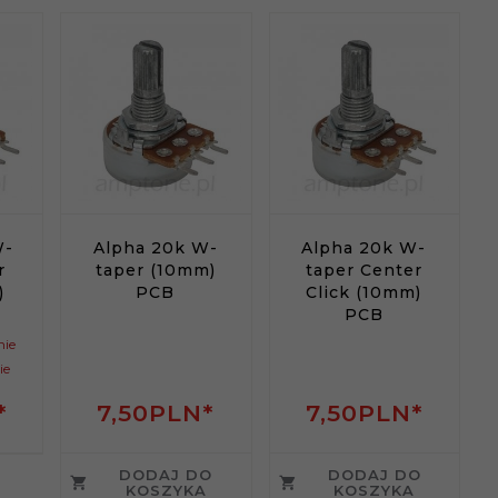
W-
Alpha 20k W-
Alpha 20k W-
r
taper (10mm)
taper Center
)
PCB
Click (10mm)
PCB
nie
ie
*
7,
50
PLN*
7,
50
PLN*
DODAJ DO
DODAJ DO
KOSZYKA
KOSZYKA