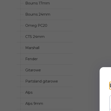
Bourns 17mm
Bourns 24mm
Omeg PC20
CTS 24mm
Marshall
Fender
Gitarowe
Partsland gitarowe
Alps
Alps 9mm