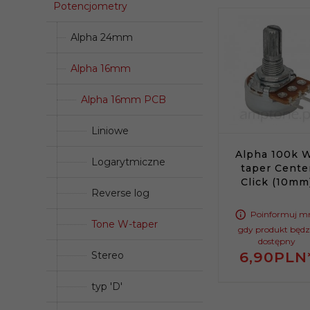
Potencjometry
Alpha 24mm
Alpha 16mm
Alpha 16mm PCB
Liniowe
Alpha 100k 
Logarytmiczne
taper Cente
Click (10mm
Reverse log
Poinformuj m
Tone W-taper
gdy produkt będz
dostępny
6,
90
PLN
Stereo
typ 'D'