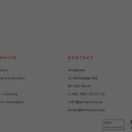
MACJE
KONTAKT
rony
Amptone
 prywatności
ul. Kilińskiego 13a
87-100 Toruń
 i zwroty
(+48) 782 02 12 02
in zakupów
info@amptone.pl
sklep@amptone.pl