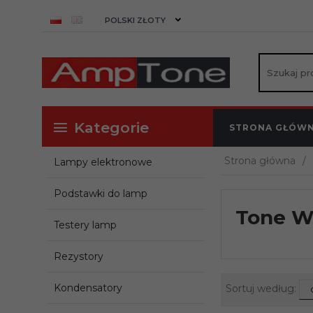
currency_h
POLSKI ZŁOTY
Kategorie
STRONA GŁÓW
Strona główna
Lampy elektronowe
Podstawki do lamp
Tone W
Testery lamp
Rezystory
sor
Kondensatory
Sortuj według: