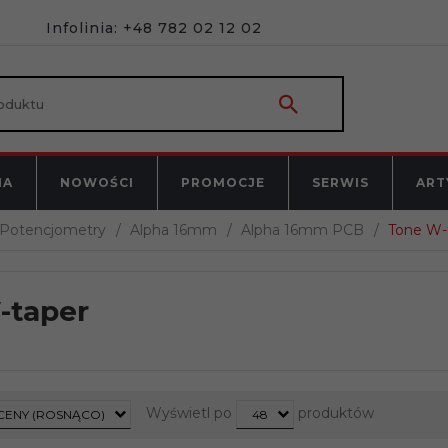
Infolinia: +48 782 02 12 02
NA
NOWOŚCI
PROMOCJE
SERWIS
ART
Potencjometry
Alpha 16mm
Alpha 16mm PCB
Tone W-
-taper
t
pop
Wyświetl po
produktów
CENY (ROSNĄCO)
48