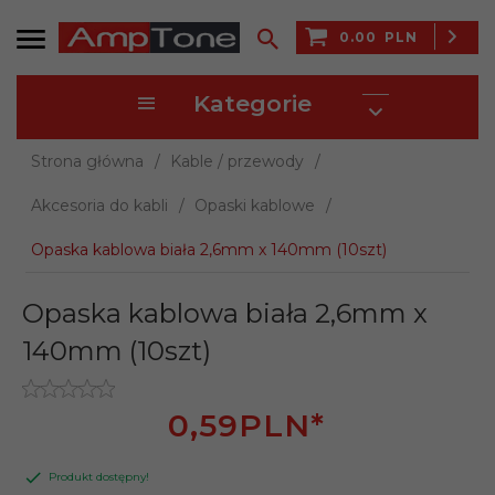
0.00
PLN
Kategorie
Strona główna
Kable / przewody
Akcesoria do kabli
Opaski kablowe
Opaska kablowa biała 2,6mm x 140mm (10szt)
Opaska kablowa biała 2,6mm x
140mm (10szt)
0,
59
PLN*
Produkt dostępny!