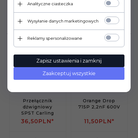
Analityczne ciasteczka
Klienci, którzy kupili ten
Wysyłanie danych marketingowych
produkt wybrali również...
Reklamy spersonalizowane
Zapisz ustawienia i zamknij
Zaakceptuj wszystkie
Przełącznik
Orange Drop
dźwigniowy
715P 2,2nF 600V
SPST Carling
36,
50
PLN*
11,
50
PLN*