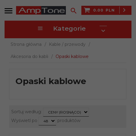
0.00
PLN
Kategorie
Strona główna
Kable / przewody
Akcesoria do kabli
Opaski kablowe
Opaski kablowe
sort
Sortuj według:
CENY (ROSNĄCO)
pop
Wyświetl po
produktów
48