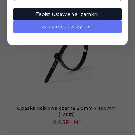
Zapisz ustawienia i zamknij
Zaakceptuj wszystkie
Opaska kablowa czarna 2,5mm x 160mm
(10szt)
0,
95
PLN*