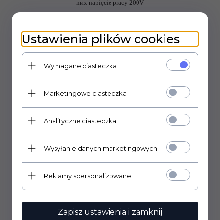
max napięcie pracy 200V
charakterystyka liniowa
Ustawienia plików cookies
ścieżka węglowa, moc 0,15W
Wymagane ciasteczka
Marketingowe ciasteczka
Analityczne ciasteczka
Wysyłanie danych marketingowych
Reklamy spersonalizowane
OPINIE KLIENTÓW
Zapisz ustawienia i zamknij