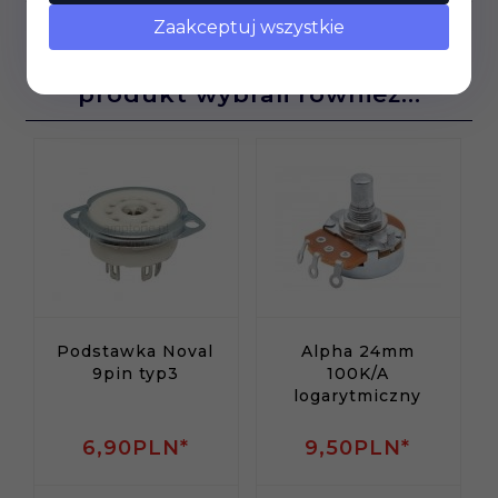
Zaakceptuj wszystkie
Klienci, którzy kupili ten
produkt wybrali również...
Podstawka Noval
Alpha 24mm
9pin typ3
100K/A
logarytmiczny
6,
90
PLN*
9,
50
PLN*