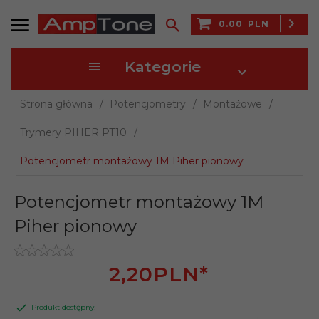
0.00
PLN
Kategorie
Strona główna
Potencjometry
Montażowe
Trymery PIHER PT10
Potencjometr montażowy 1M Piher pionowy
Potencjometr montażowy 1M
Piher pionowy
2,
20
PLN*
Produkt dostępny!