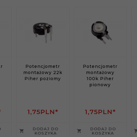
r
Potencjometr
Potencjometr
montażowy 22k
montażowy
Piher poziomy
100k Piher
pionowy
*
1,
75
PLN*
1,
75
PLN*
O
DODAJ DO
DODAJ DO
KOSZYKA
KOSZYKA