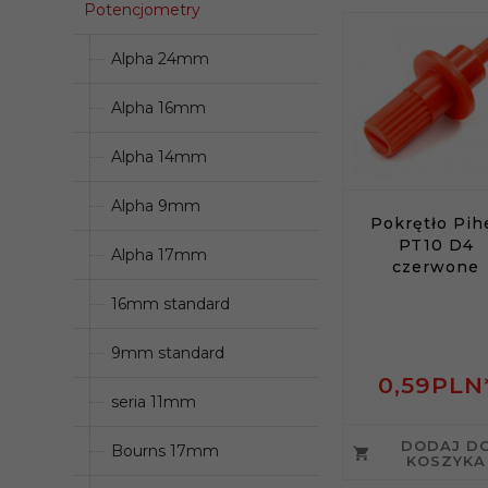
Potencjometry
Alpha 24mm
Alpha 16mm
Alpha 14mm
Alpha 9mm
Pokrętło Pih
PT10 D4
Alpha 17mm
czerwone
16mm standard
9mm standard
0,
59
PLN
seria 11mm
DODAJ D
Bourns 17mm
KOSZYKA