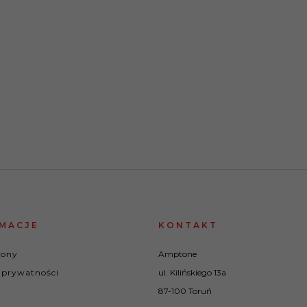
MACJE
KONTAKT
rony
Amptone
 prywatności
ul. Kilińskiego 13a
87-100 Toruń