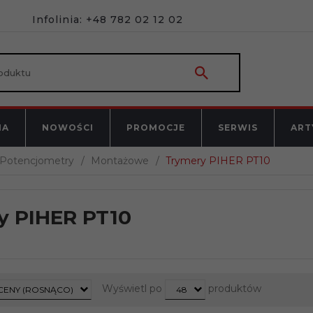
Infolinia: +48 782 02 12 02
NA
NOWOŚCI
PROMOCJE
SERWIS
ART
Potencjometry
Montażowe
Trymery PIHER PT10
y PIHER PT10
t
pop
Wyświetl po
produktów
CENY (ROSNĄCO)
48