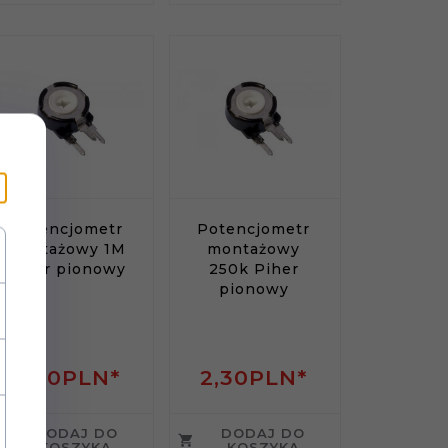
Potencjometr
Potencjometr
montażowy 1M
montażowy
Piher pionowy
250k Piher
pionowy
2,
20
PLN*
2,
30
PLN*
DODAJ DO
DODAJ DO
KOSZYKA
KOSZYKA