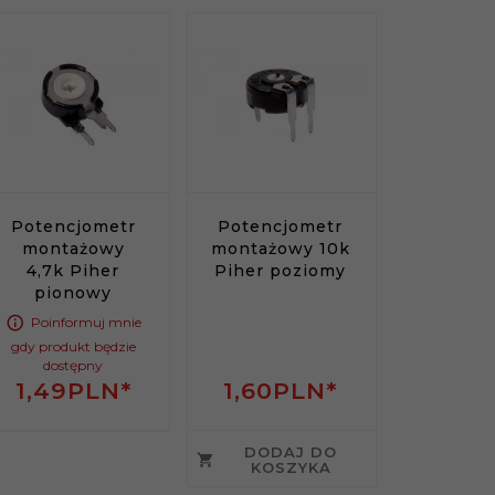
Potencjometr
Potencjometr
montażowy
montażowy 10k
4,7k Piher
Piher poziomy
pionowy
Poinformuj mnie
gdy produkt będzie
dostępny
1,
49
PLN*
1,
60
PLN*
DODAJ DO
KOSZYKA