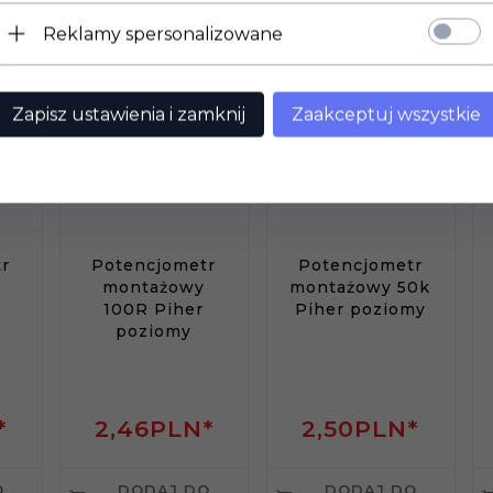
Reklamy spersonalizowane
Zapisz ustawienia i zamknij
Zaakceptuj wszystkie
r
Potencjometr
Potencjometr
montażowy
montażowy 50k
100R Piher
Piher poziomy
poziomy
*
2,
46
PLN*
2,
50
PLN*
O
DODAJ DO
DODAJ DO