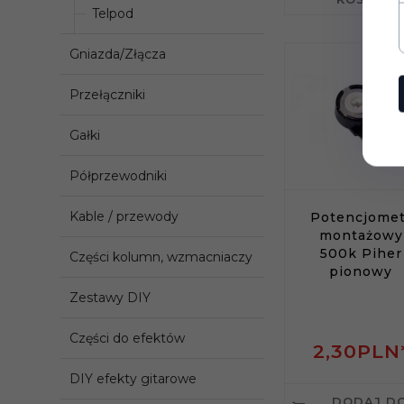
Telpod
Gniazda/Złącza
Przełączniki
Gałki
Półprzewodniki
Kable / przewody
Potencjomet
montażowy
500k Piher
Części kolumn, wzmacniaczy
pionowy
Zestawy DIY
Części do efektów
2,
30
PLN
DIY efekty gitarowe
DODAJ D