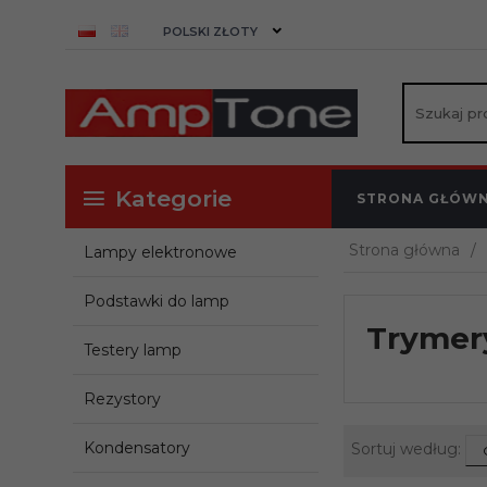
currency_h
POLSKI ZŁOTY
Kategorie
STRONA GŁÓW
Strona główna
Lampy elektronowe
Podstawki do lamp
Trymer
Testery lamp
Rezystory
sor
Kondensatory
Sortuj według: