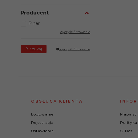
Producent
Piher
wyczyść filtrowanie
Szukaj
wyczyść filtrowanie
OBSŁUGA KLIENTA
INFOR
Logowanie
Mapa st
Rejestracja
Polityka
Ustawienia
O Nas