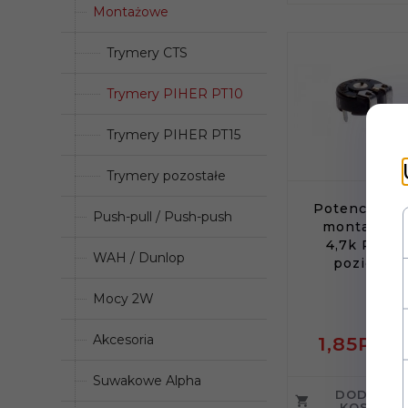
Montażowe
Trymery CTS
Trymery PIHER PT10
Trymery PIHER PT15
Trymery pozostałe
Potencjomet
Push-pull / Push-push
montażowy
4,7k Piher
WAH / Dunlop
poziomy
Mocy 2W
Akcesoria
1,
85
PLN
Suwakowe Alpha
DODAJ D
KOSZYKA