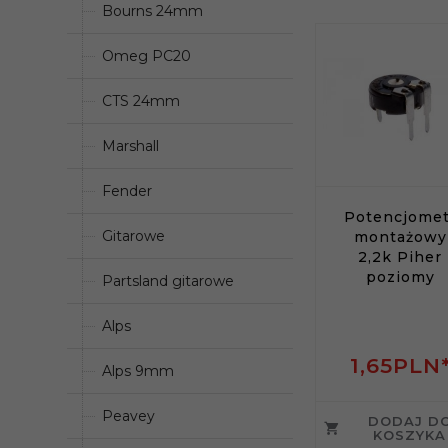
Bourns 24mm
Omeg PC20
CTS 24mm
Marshall
Fender
Potencjomet
Gitarowe
montażowy
2,2k Piher
poziomy
Partsland gitarowe
Alps
1,
65
PLN
Alps 9mm
Peavey
DODAJ D
KOSZYKA