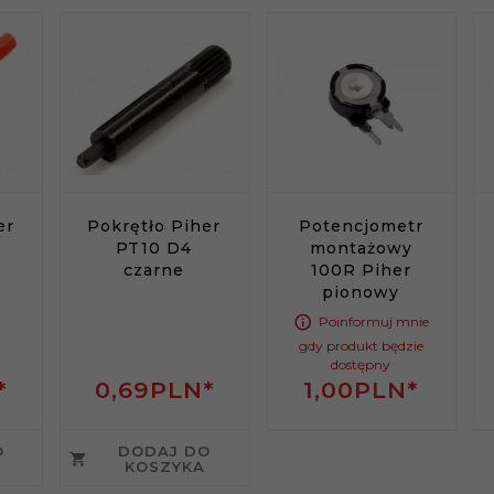
er
Pokrętło Piher
Potencjometr
PT10 D4
montażowy
czarne
100R Piher
pionowy
Poinformuj mnie
gdy produkt będzie
dostępny
*
0,
69
PLN*
1,
00
PLN*
O
DODAJ DO
KOSZYKA