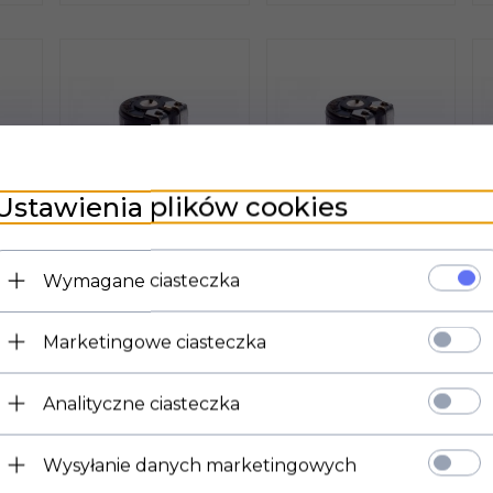
Ustawienia plików cookies
r
Potencjometr
Potencjometr
montażowy 1k
montażowy 1M
Wymagane ciasteczka
Piher poziomy
Piher poziomy
Marketingowe ciasteczka
Analityczne ciasteczka
*
1,
90
PLN*
2,
20
PLN*
Wysyłanie danych marketingowych
O
DODAJ DO
DODAJ DO
KOSZYKA
KOSZYKA