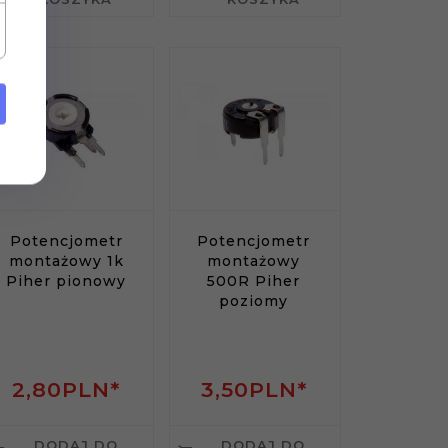
Potencjometr
Potencjometr
montażowy 1k
montażowy
Piher pionowy
500R Piher
poziomy
2,
80
PLN*
3,
50
PLN*
DODAJ DO
DODAJ DO