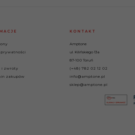
MACJE
KONTAKT
rony
Amptone
 prywatności
ul. Kilińskiego 13a
87-100 Toruń
 i zwroty
(+48) 782 02 12 02
in zakupów
info@amptone.pl
sklep@amptone.pl