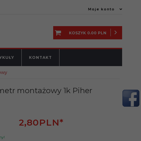
Moje konto
KOSZYK
0.00
PLN
YKUŁY
KONTAKT
owy
metr montażowy 1k Piher
2,
80
PLN*
ny!