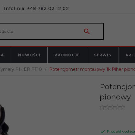
Infolinia: +48 782 02 12 02
NA
NOWOŚCI
PROMOCJE
SERWIS
ART
rymery PIHER PT10
Potencjometr montażowy 1k Piher pion
Potencjo
pionowy
Produkt dostęp