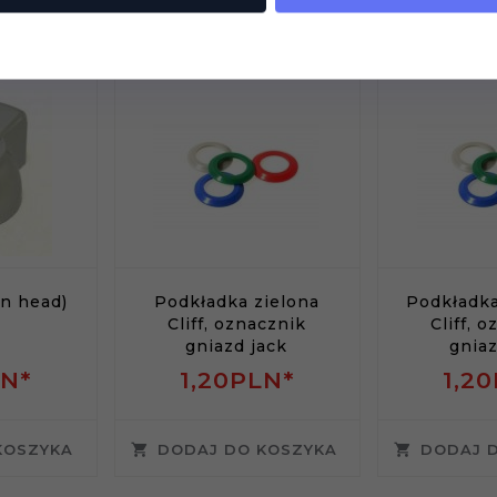
dukt wybrali również...
en head)
Podkładka zielona
Podkładk
Cliff, oznacznik
Cliff, 
gniazd jack
gniaz
N*
1,
20
PLN*
1,
20
KOSZYKA
DODAJ DO KOSZYKA
DODAJ 