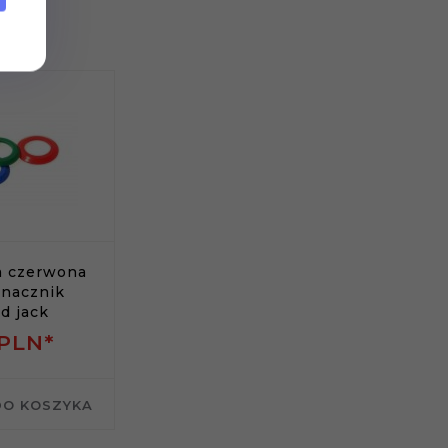
a czerwona
oznacznik
d jack
PLN*
DO KOSZYKA