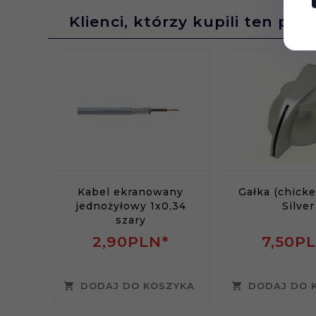
Klienci, którzy kupili ten pro
Kabel ekranowany
Gałka (chick
jednożyłowy 1x0,34
Silver
szary
2,
90
PLN*
7,
50
PL
DODAJ DO KOSZYKA
DODAJ DO 